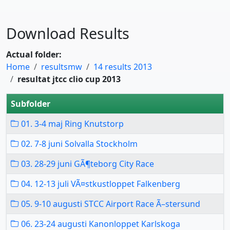
Download Results
Actual folder:
Home
resultsmw
14 results 2013
resultat jtcc clio cup 2013
Subfolder
01. 3-4 maj Ring Knutstorp
02. 7-8 juni Solvalla Stockholm
03. 28-29 juni GÃ¶teborg City Race
04. 12-13 juli VÃ¤stkustloppet Falkenberg
05. 9-10 augusti STCC Airport Race Ã–stersund
06. 23-24 augusti Kanonloppet Karlskoga